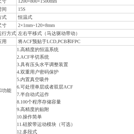
尺寸
1200×800×1500mm
时间
15S
方式
恒温式
尺寸
2×1mm~120×8mm
运行方式
左右平移式（马达驱动带动）
应用
将ACF预贴于LCD,PCB和FPC
1.高精度的恒温系统
2.ACF半切系统
3.具有压头水平调整装置
4.双重用户密码保护
5.内置真空吸件
6.可处理单层或者双层ACF
和功能
7.半自动式运作
8.100个程序存储容量
9.高精度的贴附
10.操作简单
11.硅胶带运动模块（可选）
12.多段式