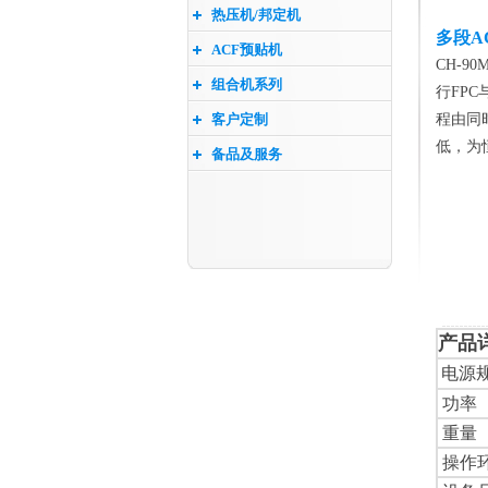
热压机/邦定机
多段A
ACF预贴机
CH-
组合机系列
行FP
客户定制
程由同
低，为
备品及服务
产品
电源
功率
重量
操作