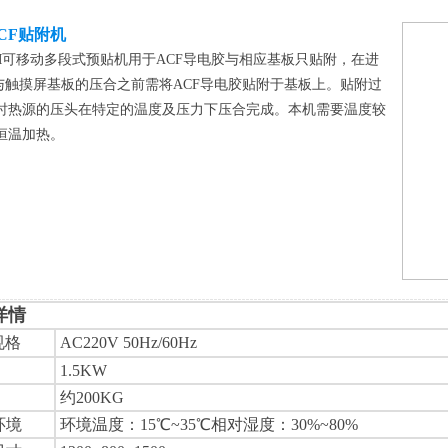
CF贴附机
90M可移动多段式预贴机用于ACF导电胶与相应基板只贴附，在进
C与触摸屏基板的压合之前需将ACF导电胶贴附于基板上。贴附过
时热源的压头在特定的温度及压力下压合完成。本机需要温度较
恒温加热。
详情
规格
AC220V 50Hz/60Hz
1.5KW
约200KG
环境
环境温度：15℃~35℃相对湿度：30%~80%