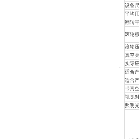
设备
平均
翻转
滚轮
滚轮
真空
实际
适合
适合
带真
视觉
照明