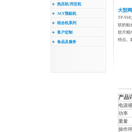
热压机/邦定机
大型网
ACF预贴机
TP-
组合机系列
软的贴
客户定制
软片精
特点。
备品及服务
产品
电源
功率
重量
操作