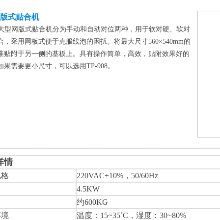
版式贴合机
918大型网版式贴合机分为手动和自动对位两种，用于软对硬、软对
合，采用网板式便于克服线泡的困扰。将最大尺寸560×540mm的
准贴附于另一侧的基板上。具有操作简单，高效，贴附效果好的
如果需要更小尺寸，可以选用TP-908。
详情
规格
220VAC±10%，50/60Hz
4.5KW
约600KG
环境
温度：15~35˚C，湿度：30~80%