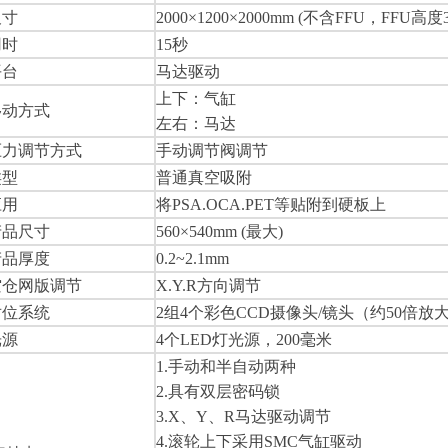
尺寸
2000×1200×2000mm (不含FFU，FFU高度
用时
15秒
平台
马达驱动
上下：气缸
移动方式
左右：马达
压力调节方式
手动调节阀调节
类型
普通真空吸附
应用
将PSA.OCA.PET等贴附到硬板上
产品尺寸
560×540mm (最大)
产品厚度
0.2~2.1mm
空仓网版调节
X.Y.R方向调节
对位系统
2组4个彩色CCD摄像头/镜头（约50倍
光源
4个LED灯光源，200毫米
1.手动和半自动两种
2.具有双层密码锁
3.X、Y、R马达驱动调节
4.滚轮上下采用SMC气缸驱动